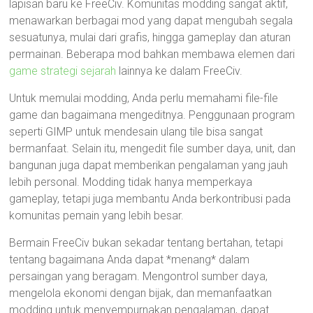
lapisan baru ke FreeCiv. Komunitas modding sangat aktif,
menawarkan berbagai mod yang dapat mengubah segala
sesuatunya, mulai dari grafis, hingga gameplay dan aturan
permainan. Beberapa mod bahkan membawa elemen dari
game strategi sejarah
lainnya ke dalam FreeCiv.
Untuk memulai modding, Anda perlu memahami file-file
game dan bagaimana mengeditnya. Penggunaan program
seperti GIMP untuk mendesain ulang tile bisa sangat
bermanfaat. Selain itu, mengedit file sumber daya, unit, dan
bangunan juga dapat memberikan pengalaman yang jauh
lebih personal. Modding tidak hanya memperkaya
gameplay, tetapi juga membantu Anda berkontribusi pada
komunitas pemain yang lebih besar.
Bermain FreeCiv bukan sekadar tentang bertahan, tetapi
tentang bagaimana Anda dapat *menang* dalam
persaingan yang beragam. Mengontrol sumber daya,
mengelola ekonomi dengan bijak, dan memanfaatkan
modding untuk menyempurnakan pengalaman, dapat