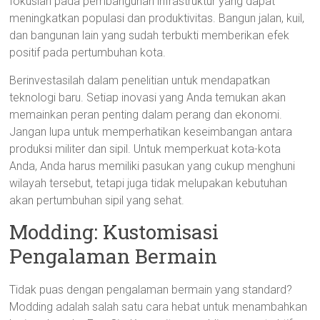
fokuslah pada pembangunan infrastruktur yang dapat
meningkatkan populasi dan produktivitas. Bangun jalan, kuil,
dan bangunan lain yang sudah terbukti memberikan efek
positif pada pertumbuhan kota.
Berinvestasilah dalam penelitian untuk mendapatkan
teknologi baru. Setiap inovasi yang Anda temukan akan
memainkan peran penting dalam perang dan ekonomi.
Jangan lupa untuk memperhatikan keseimbangan antara
produksi militer dan sipil. Untuk memperkuat kota-kota
Anda, Anda harus memiliki pasukan yang cukup menghuni
wilayah tersebut, tetapi juga tidak melupakan kebutuhan
akan pertumbuhan sipil yang sehat.
Modding: Kustomisasi
Pengalaman Bermain
Tidak puas dengan pengalaman bermain yang standard?
Modding adalah salah satu cara hebat untuk menambahkan