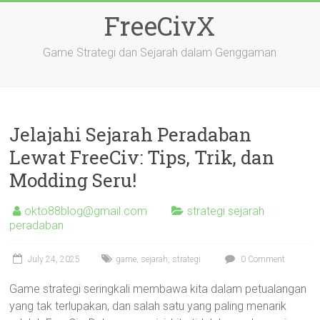
Skip
FreeCivX
to
content
Game Strategi dan Sejarah dalam Genggaman
Jelajahi Sejarah Peradaban
Lewat FreeCiv: Tips, Trik, dan
Modding Seru!
okto88blog@gmail.com
strategi sejarah
peradaban
July 24, 2025
game
,
sejarah
,
strategi
0 Comment
Game strategi seringkali membawa kita dalam petualangan
yang tak terlupakan, dan salah satu yang paling menarik