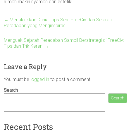
rumah makin nyaman dan estetik!
←
Menaklukkan Dunia: Tips Seru FreeCiv dan Sejarah
Peradaban yang Menginspirasi
Menguak Sejarah Peradaban Sambil Berstrategi di FreeCiv:
Tips dan Trik Keren!
→
Leave a Reply
You must be
logged in
to post a comment.
Search
Search
Recent Posts