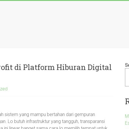
n
it di Platform Hiburan Digital
S
ized
uah sistem yang mampu bertahan dari gempuran
M
an. Lo butuh infrastruktur yang tangguh, transparansi
Es
 ini linear banget sama cara lo memilih tempat untuk