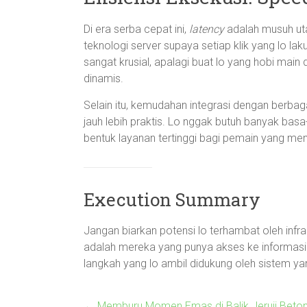
Di era serba cepat ini,
latency
adalah musuh uta
teknologi server supaya setiap klik yang lo lak
sangat krusial, apalagi buat lo yang hobi mai
dinamis.
Selain itu, kemudahan integrasi dengan berbag
jauh lebih praktis. Lo nggak butuh banyak bas
bentuk layanan tertinggi bagi pemain yang me
Execution Summary
Jangan biarkan potensi lo terhambat oleh infra
adalah mereka yang punya akses ke informasi t
langkah yang lo ambil didukung oleh sistem yan
←
Memburu Momen Emas di Balik Jeruji Beton