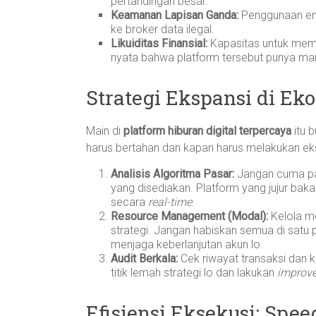
pertandingan besar.
Keamanan Lapisan Ganda:
Penggunaan enk
ke broker data ilegal.
Likuiditas Finansial:
Kapasitas untuk memb
nyata bahwa platform tersebut punya m
Strategi Ekspansi di Eko
Main di
platform hiburan digital terpercaya
itu 
harus bertahan dan kapan harus melakukan eks
Analisis Algoritma Pasar:
Jangan cuma paka
yang disediakan. Platform yang jujur bak
secara
real-time
.
Resource Management (Modal):
Kelola mo
strategi. Jangan habiskan semua di satu 
menjaga keberlanjutan akun lo.
Audit Berkala:
Cek riwayat transaksi dan 
titik lemah strategi lo dan lakukan
improv
Efisiensi Eksekusi: Spee