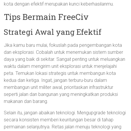
kota dengan efektif merupakan kunci keberhasilanmu.
Tips Bermain FreeCiv
Strategi Awal yang Efektif
Jika kamu baru mulai, fokuslah pada pengembangan kota
dan eksplorasi. Cobalah untuk menemukan sistem sumber
daya yang baik di sekitar. Sangat penting untuk meluangkan
waktu dalam mengirim unit eksplorasi untuk menjelajahi
peta. Temukan lokasi strategis untuk membangun kota
kedua dan ketiga. Ingat, jangan terburu-buru dalam
membangun unit militer awal, prioritaskan infrastruktur
seperti jalan dan bangunan yang meningkatkan produksi
makanan dan barang.
Selain itu, jangan abaikan teknologi. Mengupgrade teknologi
secara konsisten memberi keuntungan besar di tahap
permainan selanjutnya. Retas jalan menuju teknologi yang