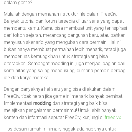
dalam game?
Mulailah dengan memahami struktur file dalam FreeCiv.
Banyak tutorial dan forum tersedia di luar sana yang dapat
membantu kamu. Kamu bisa membuat unit yang terinspirasi
dari tokoh sejarah, merancang bangunan baru, atau bahkan
menyusun skenario yang mengubah cara bermain. Hal ini
bukan hanya membuat permainan lebih menarik, tetapi juga
memperluas kemungkinan untuk strategi yang bisa
diterapkan. Semangat modding ini juga menjadi bagian dari
komunitas yang saling mendukung, di mana pemain berbagi
ide dan karya mereka!
Dengan banyaknya hal seru yang bisa dilakukan dalam
FreeCiv, tidak heran jika game ini menarik banyak peminat.
Implementasi
modding
dan strategi yang baik bisa
melejitkan pengalaman bermainmu! Untuk lebih banyak
konten dan informasi seputar FreeCiv, kunjungi di
freecivx
.
Tips desain rumah minimalis nggak ada habisnya untuk