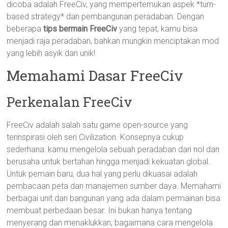
dicoba adalah FreeCiv, yang mempertemukan aspek *turn-
based strategy* dan pembangunan peradaban. Dengan
beberapa
tips bermain FreeCiv
yang tepat, kamu bisa
menjadi raja peradaban, bahkan mungkin menciptakan mod
yang lebih asyik dan unik!
Memahami Dasar FreeCiv
Perkenalan FreeCiv
FreeCiv adalah salah satu game open-source yang
terinspirasi oleh seri Civilization. Konsepnya cukup
sederhana: kamu mengelola sebuah peradaban dari nol dan
berusaha untuk bertahan hingga menjadi kekuatan global.
Untuk pemain baru, dua hal yang perlu dikuasai adalah
pembacaan peta dan manajemen sumber daya. Memahami
berbagai unit dan bangunan yang ada dalam permainan bisa
membuat perbedaan besar. Ini bukan hanya tentang
menyerang dan menaklukkan; bagaimana cara mengelola