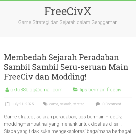
Skip
FreeCivX
to
content
Game Strategi dan Sejarah dalam Genggaman
Membedah Sejarah Peradaban
Sambil Sambil Seru-seruan Main
FreeCiv dan Modding!
okto88blog@gmail.com
tips bermain freeciv
July 21, 2025
game
,
sejarah
,
strategi
0 Comment
Game strategi, sejarah peradaban, tips bermain FreeCiv,
modding—empat hal yang menarik untuk dibahas di sini!
Siapa yang tidak suka mengeksplorasi bagaimana berbagai