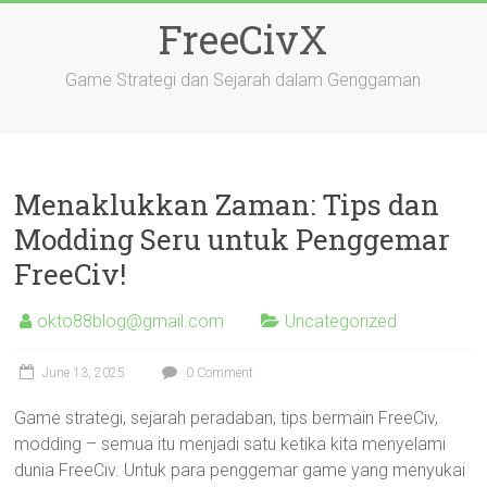
Skip
FreeCivX
to
content
Game Strategi dan Sejarah dalam Genggaman
Menaklukkan Zaman: Tips dan
Modding Seru untuk Penggemar
FreeCiv!
okto88blog@gmail.com
Uncategorized
June 13, 2025
0 Comment
Game strategi, sejarah peradaban, tips bermain FreeCiv,
modding – semua itu menjadi satu ketika kita menyelami
dunia FreeCiv. Untuk para penggemar game yang menyukai