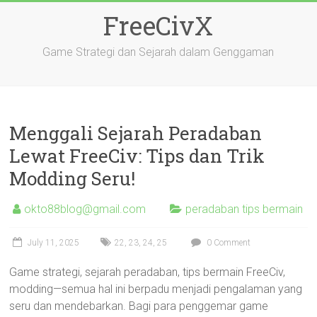
Skip
FreeCivX
to
content
Game Strategi dan Sejarah dalam Genggaman
Menggali Sejarah Peradaban
Lewat FreeCiv: Tips dan Trik
Modding Seru!
okto88blog@gmail.com
peradaban tips bermain
July 11, 2025
22
,
23
,
24
,
25
0 Comment
Game strategi, sejarah peradaban, tips bermain FreeCiv,
modding—semua hal ini berpadu menjadi pengalaman yang
seru dan mendebarkan. Bagi para penggemar game