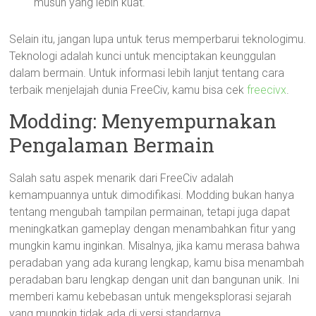
musuh yang lebih kuat.
Selain itu, jangan lupa untuk terus memperbarui teknologimu.
Teknologi adalah kunci untuk menciptakan keunggulan
dalam bermain. Untuk informasi lebih lanjut tentang cara
terbaik menjelajah dunia FreeCiv, kamu bisa cek
freecivx
.
Modding: Menyempurnakan
Pengalaman Bermain
Salah satu aspek menarik dari FreeCiv adalah
kemampuannya untuk dimodifikasi. Modding bukan hanya
tentang mengubah tampilan permainan, tetapi juga dapat
meningkatkan gameplay dengan menambahkan fitur yang
mungkin kamu inginkan. Misalnya, jika kamu merasa bahwa
peradaban yang ada kurang lengkap, kamu bisa menambah
peradaban baru lengkap dengan unit dan bangunan unik. Ini
memberi kamu kebebasan untuk mengeksplorasi sejarah
yang mungkin tidak ada di versi standarnya.