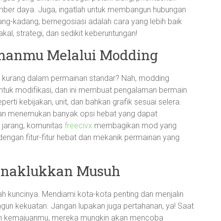
umber daya. Juga, ingatlah untuk membangun hubungan
ng-kadang, bernegosiasi adalah cara yang lebih baik
kal, strategi, dan sedikit keberuntungan!
manmu Melalui Modding
kurang dalam permainan standar? Nah, modding
untuk modifikasi, dan ini membuat pengalaman bermain
ti kebijakan, unit, dan bahkan grafik sesuai selera.
kan menemukan banyak opsi hebat yang dapat
 jarang, komunitas
freecivx
membagikan mod yang
ngan fitur-fitur hebat dan mekanik permainan yang
 Menaklukkan Musuh
ah kuncinya. Mendiami kota-kota penting dan menjalin
gun kekuatan. Jangan lupakan juga pertahanan, ya! Saat
an kemajuanmu, mereka mungkin akan mencoba