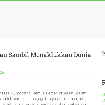
n
ban Sambil Menaklukkan Dunia
S
ized
in FreeCiv, modding—semua elemen ini bersatu dalam
M
 untuk bermain tetapi juga belajar dan merasakan
Es
bagai sebuah game yang membawa kita melintasi waktu,