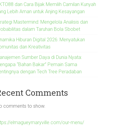
KTO88 dan Cara Bijak Memilih Camilan Kunyah
ang Lebih Aman untuk Anjing Kesayangan
trategi Mastermind: Mengelola Analisis dan
robabilitas dalam Taruhan Bola Sbobet
inamika Hiburan Digital 2026: Menyatukan
omunitas dan Kreativitas
anajemen Sumber Daya di Dunia Nyata:
engapa “Bahan Bakar” Pemain Sama
entingnya dengan Tech Tree Peradaban
Recent Comments
o comments to show.
ttps://elmagueymaryville.com/our-menu/