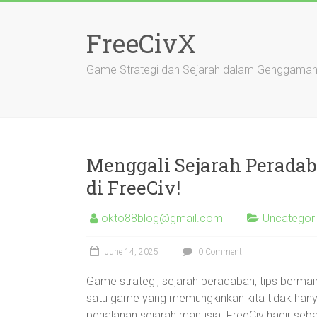
Skip
to
FreeCivX
content
Game Strategi dan Sejarah dalam Genggama
Menggali Sejarah Perada
di FreeCiv!
okto88blog@gmail.com
Uncategor
June 14, 2025
0 Comment
Game strategi, sejarah peradaban, tips berma
satu game yang memungkinkan kita tidak hanya
perjalanan sejarah manusia. FreeCiv hadir se