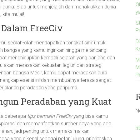
O
unia. Siap untuk menjelajah dan menaklukkan dunia
y
 kita mulai!
S
h Dalam FreeCiv
P
D
mu seolah-olah mendapatkan tongkat sihir untuk
K
ih bangsa yang kamu inginkan hingga merancang
apat menghidupkan kembali sejarah yang panjang dan
M
 akan merasakan kekuatan legiun dan strategi
M
engan bangsa Mesir, kamu dapat merasakan aura
P
nangkap esensi ini dan membuatnya terasa sangat
rjalanan peradaban yang paripurna.
gun Peradaban yang Kuat
N
ada beberapa
tips bermain FreeCiv
yang bisa kamu
ksplorasi dan memanfaatkan sumber daya yang ada.
h
mahan, jadi penting untuk memaksimalkan
gsa yang dikenal sebagai petani ulung, prioritaskan