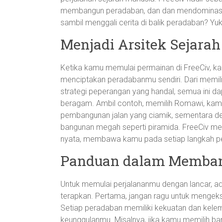
membangun peradaban, dan dan mendominasi d
sambil menggali cerita di balik peradaban? Yuk,
Menjadi Arsitek Sejara
Ketika kamu memulai permainan di FreeCiv, ka
menciptakan peradabanmu sendiri. Dari memil
strategi peperangan yang handal, semua ini d
beragam. Ambil contoh, memilih Romawi, kamu
pembangunan jalan yang ciamik, sementara d
bangunan megah seperti piramida. FreeCiv me
nyata, membawa kamu pada setiap langkah pe
Panduan dalam Memban
Untuk memulai perjalananmu dengan lancar, 
terapkan. Pertama, jangan ragu untuk menge
Setiap peradaban memiliki kekuatan dan kele
keunggulanmu. Misalnya, jika kamu memilih ban