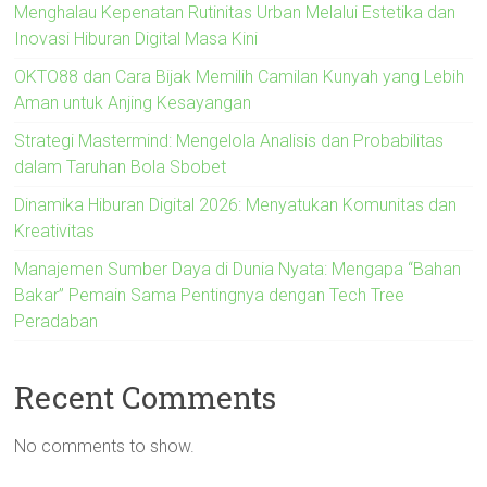
Menghalau Kepenatan Rutinitas Urban Melalui Estetika dan
Inovasi Hiburan Digital Masa Kini
OKTO88 dan Cara Bijak Memilih Camilan Kunyah yang Lebih
Aman untuk Anjing Kesayangan
Strategi Mastermind: Mengelola Analisis dan Probabilitas
dalam Taruhan Bola Sbobet
Dinamika Hiburan Digital 2026: Menyatukan Komunitas dan
Kreativitas
Manajemen Sumber Daya di Dunia Nyata: Mengapa “Bahan
Bakar” Pemain Sama Pentingnya dengan Tech Tree
Peradaban
Recent Comments
No comments to show.