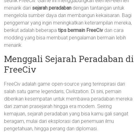
seunik FreeCiv. Game ini menggabungkan elemen-elemen
menarik dari
sejarah peradaban
dengan tantangan untuk
mengelola sumber daya dan membangun kekaisaran. Bagi
penggemar yang ingin meningkatkan keterampilan mereka,
berikut adalah beberapa
tips bermain FreeCiv
dan cara
modding yang bisa membuat pengalaman bermain lebih
menarik.
Menggali Sejarah Peradaban di
FreeCiv
FreeCiv adalah game open-source yang terinspirasi dari
salah satu game legendaris, Civilization. Di sini, pemain
diberikan kesempatan untuk membawa peradaban mereka
dari zaman prasejarah hingga era modern. Seiring
kemajuan, sejarah peradaban yang bisa kamu gali sangat
beragam, mulai dari eksplorasi dan penemuan ilmu
pengetahuan, hingga perang dan diplomasi.