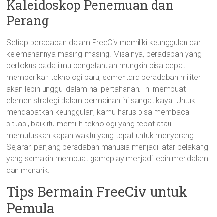
Kaleidoskop Penemuan dan
Perang
Setiap peradaban dalam FreeCiv memiliki keunggulan dan
kelemahannya masing-masing. Misalnya, peradaban yang
berfokus pada ilmu pengetahuan mungkin bisa cepat
memberikan teknologi baru, sementara peradaban militer
akan lebih unggul dalam hal pertahanan. Ini membuat
elemen strategi dalam permainan ini sangat kaya. Untuk
mendapatkan keunggulan, kamu harus bisa membaca
situasi, baik itu memilih teknologi yang tepat atau
memutuskan kapan waktu yang tepat untuk menyerang.
Sejarah panjang peradaban manusia menjadi latar belakang
yang semakin membuat gameplay menjadi lebih mendalam
dan menarik.
Tips Bermain FreeCiv untuk
Pemula