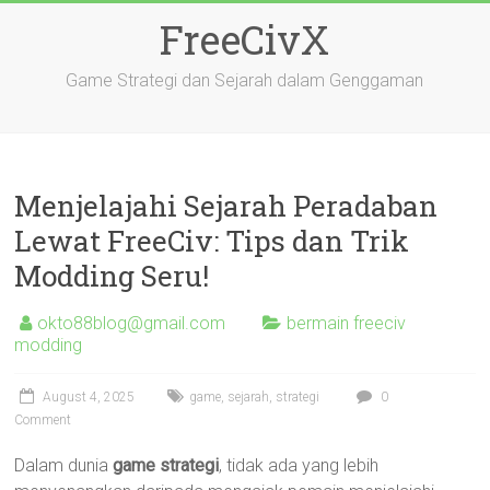
Skip
FreeCivX
to
content
Game Strategi dan Sejarah dalam Genggaman
Menjelajahi Sejarah Peradaban
Lewat FreeCiv: Tips dan Trik
Modding Seru!
okto88blog@gmail.com
bermain freeciv
modding
August 4, 2025
game
,
sejarah
,
strategi
0
Comment
Dalam dunia
game strategi
, tidak ada yang lebih