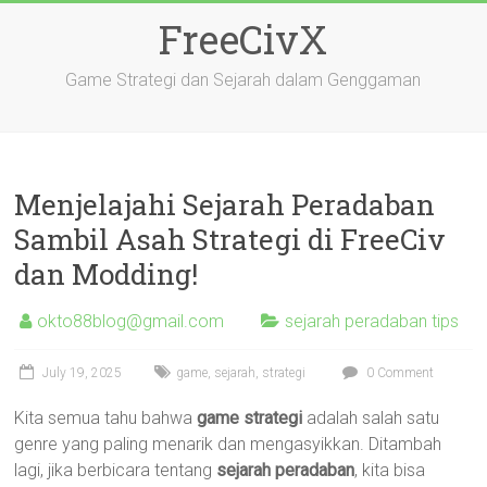
Skip
FreeCivX
to
content
Game Strategi dan Sejarah dalam Genggaman
Menjelajahi Sejarah Peradaban
Sambil Asah Strategi di FreeCiv
dan Modding!
okto88blog@gmail.com
sejarah peradaban tips
July 19, 2025
game
,
sejarah
,
strategi
0 Comment
Kita semua tahu bahwa
game strategi
adalah salah satu
genre yang paling menarik dan mengasyikkan. Ditambah
lagi, jika berbicara tentang
sejarah peradaban
, kita bisa