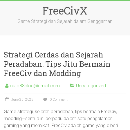
Skip
FreeCivX
to
content
Game Strategi dan Sejarah dalam Genggaman
Strategi Cerdas dan Sejarah
Peradaban: Tips Jitu Bermain
FreeCiv dan Modding
okto88blog@gmail.com
Uncategorized
June 25, 2025
0 Comment
Game strategi, sejarah peradaban, tips bermain FreeCiv,
modding—semua ini berpadu dalam satu pengalaman
gaming yang memikat. FreeCiv adalah game yang diberi