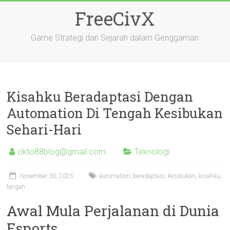
Skip
FreeCivX
to
content
Game Strategi dan Sejarah dalam Genggaman
Kisahku Beradaptasi Dengan
Automation Di Tengah Kesibukan
Sehari-Hari
okto88blog@gmail.com
Teknologi
November 30, 2025
automation
,
beradaptasi
,
kesibukan
,
kisahku
,
tengah
Awal Mula Perjalanan di Dunia
Esports