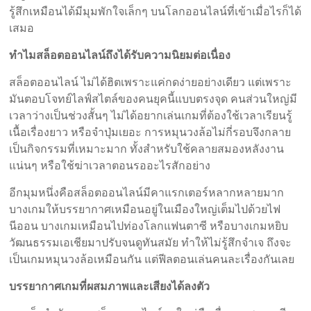
รู้สึกเหมือนได้มีมุมพักใจเล็กๆ บนโลกออนไลน์ที่เข้าเมื่อไรก็ได้
เสมอ
ทำไมสล็อตออนไลน์ถึงได้รับความนิยมต่อเนื่อง
สล็อตออนไลน์ ไม่ได้ฮิตเพราะแค่กดง่ายอย่างเดียว แต่เพราะ
มันตอบโจทย์ไลฟ์สไตล์ของคนยุคนี้แบบตรงจุด คนส่วนใหญ่มี
เวลาว่างเป็นช่วงสั้นๆ ไม่ได้อยากเล่นเกมที่ต้องใช้เวลาเรียนรู้
เนื้อเรื่องยาว หรือจำปุ่มเยอะ การหมุนวงล้อไม่กี่รอบจึงกลาย
เป็นกิจกรรมที่เหมาะมาก ทั้งสำหรับใช้คลายสมองหลังงาน
แน่นๆ หรือใช้ฆ่าเวลาตอนรออะไรสักอย่าง
อีกมุมหนึ่งคือสล็อตออนไลน์มีคาแรกเตอร์หลากหลายมาก
บางเกมให้บรรยากาศเหมือนอยู่ในเมืองใหญ่เต็มไปด้วยไฟ
นีออน บางเกมเหมือนไปท่องโลกแฟนตาซี หรือบางเกมหยิบ
วัฒนธรรมเอเชียมาปรับจนดูทันสมัย ทำให้ไม่รู้สึกจำเจ ถึงจะ
เป็นเกมหมุนวงล้อเหมือนกัน แต่ฟีลตอนเล่นคนละเรื่องกันเลย
บรรยากาศเกมที่ผสมภาพและเสียงได้ลงตัว