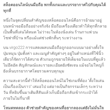
สล็อตออนไลน์บนมือถือ พกทั้งเกมและบรรยากาศไปกับคุณได้
ทุกที่
หนึ่งในจุดเปลี่ยนสำคัญของสล็อตออนไลน์คือการย้ายมาอยู่
บนหน้าจอมือถืออย่างจริงจัง มือถือเครื่องเดียวทำให้ทุกที่กลาย
เป็นพื้นที่เล่นได้หมด ไม่ว่าจะในห้องนั่งเล่น ร้านกาแฟ บน
โซฟาที่บ้าน หรือแม้แต่ช่วงพักสั้นๆ ระหว่างงาน
บน virgo222 การแสดงผลบนมือถือถูกออกแบบมาอย่างตั้งใจ
ปุ่มหมุน ปุ่มตั้งค่า และเมนูสำคัญต่างๆ อยู่ในตำแหน่งที่ใช้นิ้ว
เดียวก็จัดการได้สบาย ตัวเกมถูกขยายให้เต็มจอในแบบที่ดูแล้ว
ไม่อึดอัด สัญลักษณ์และรายละเอียดยังชัดเจน แม้จอไม่ใหญ่ก็
ยังเห็นบรรยากาศโดยรวมครบทุกมุม
ความสะดวกนี้ทำให้สล็อตออนไลน์ไม่ใช่เกมที่ต้อง “ตั้งใจเล่น
เป็นเรื่องเป็นราว” เสมอไป แต่อาจเป็นกิจกรรมเล็กๆ ระหว่าง
วัน ที่หยิบขึ้นมาเติมสีสันแล้วเก็บมือถือกลับเข้ากระเป๋าได้
ภายในไม่กี่นาที
โหมดทดลอง ตัวช่วยสำคัญของคนที่อยากลองแต่ยังไม่มั่นใจ