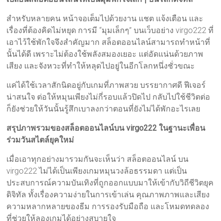
สำหรับหลายคน หน้าจอเต็มไปด้วยงาน แชต แจ้งเตือน และ
เรื่องที่ต้องคิดไม่หยุด การมี “มุมเล็กๆ” บนเว็บอย่าง virgo222 ที่
เอาไว้ใช้พักใจจึงสำคัญมาก สล็อตออนไลน์สามารถทำหน้าที่
นั้นได้ดี เพราะไม่ต้องใช้พลังสมองเยอะ แต่อัดแน่นด้วยภาพ
เสียง และจังหวะที่ทำให้หลุดไปอยู่ในอีกโลกหนึ่งชั่วขณะ
แค่ได้ใช้เวลาสักนิดอยู่กับเกมที่ภาพสวย บรรยากาศดี ฟีเจอร์
น่าสนใจ ต่อให้หมุนเพียงไม่กี่รอบแล้วปิดไป กลับไปใช้ชีวิตต่อ
ก็ยังช่วยให้วันนั้นรู้สึกเบาลงกว่าตอนที่ยังไม่ได้พักอะไรเลย
สรุปภาพรวมของสล็อตออนไลน์บน virgo222 ในฐานะเพื่อน
ร่วมวันสไตล์ยุคใหม่
เมื่อเอาทุกอย่างมารวมกันจะเห็นว่า สล็อตออนไลน์ บน
virgo222 ไม่ได้เป็นเพียงเกมหมุนวงล้อธรรมดา แต่เป็น
ประสบการณ์ความบันเทิงที่ถูกออกแบบมาให้เข้ากับวิถีชีวิตยุค
ดิจิทัล ทั้งเรื่องความง่ายในการเข้าเล่น คุณภาพภาพและเสียง
ความหลากหลายของธีม การรองรับมือถือ และโหมดทดลอง
ที่ช่วยให้ลองเกมได้อย่างสบายใจ